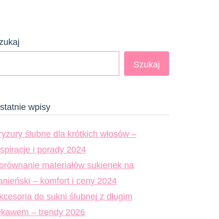
zukaj
Szukaj
statnie wpisy
ryzury ślubne dla krótkich włosów –
nspiracje i porady 2024
orównanie materiałów sukienek na
anieński – komfort i ceny 2024
kcesoria do sukni ślubnej z długim
ękawem – trendy 2026