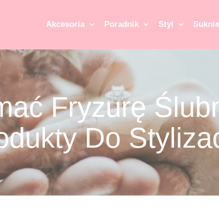
Akcesoria
Poradnik
Styl
Suknie
ać Fryzurę Ślubną
odukty Do Stylizac