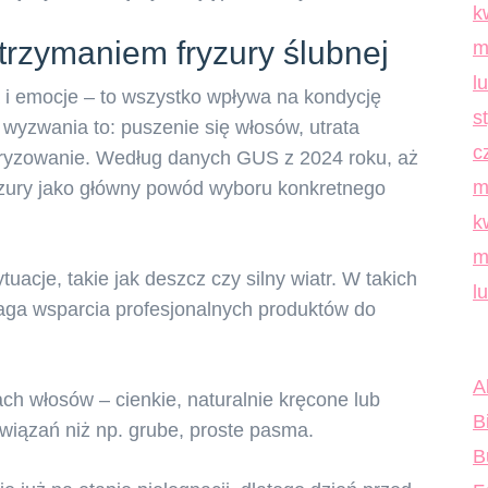
k
trzymaniem fryzury ślubnej
m
l
 i emocje – to wszystko wpływa na kondycję
s
ę wyzwania to: puszenie się włosów, utrata
c
ektryzowanie. Według danych GUS z 2024 roku, aż
m
zury jako główny powód wyboru konkretnego
k
m
acje, takie jak deszcz czy silny wiatr. W takich
l
aga wsparcia profesjonalnych produktów do
A
ch włosów – cienkie, naturalnie kręcone lub
B
iązań niż np. grube, proste pasma.
B