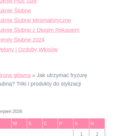
uknie Plus Size
uknie Ślubne
uknie Ślubne Minimalistyczne
uknie Ślubne z Długim Rękawem
rendy Ślubne 2024
elony i Ozdoby Włosów
trona główna
»
Jak utrzymać fryzurę
lubną? Triki i produkty do stylizacji
erpień 2026
P
W
Ś
C
P
S
N
1
2