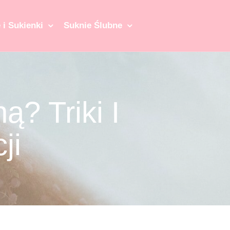
 i Sukienki
Suknie Ślubne
? Triki I
ji