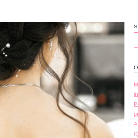
S
O
F
i
P
p
A
r