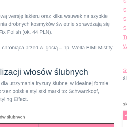
S
S
wą wersję lakieru oraz kilka wsuwek na szybkie
S
enia drobnych kosmyków świetnie sprawdzają się
S
ix Polish (ok. 44 PLN).
T
W
chroniąca przed wilgocią – np. Wella EIMI Mistify
lizacji włosów ślubnych
S
ś
la utrzymania fryzury ślubnej w idealnej formie
rzez polskie stylistki marki to: Schwarzkopf,
yling Effect.
si
osów ślubnych