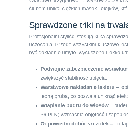
Właściwe przygotowanie włosów zaczyna się 
ślubem unikaj ciężkich masek i olejków, kt
Sprawdzone triki na trwał
Profesjonalni styliści stosują kilka sprawd
uczesania. Przede wszystkim kluczowe jes
być dokładnie umyte, wysuszone i lekko utr
Podwójne zabezpieczenie wsuwkam
zwiększyć stabilność upięcia.
Warstwowe nakładanie lakieru
– lepi
jedną grubą, co pozwala uniknąć efekt
Wtapianie pudru do włosów
– puder 
36 PLN) wzmacnia objętość i zapobieg
Odpowiedni dobór szczotek
– do tap