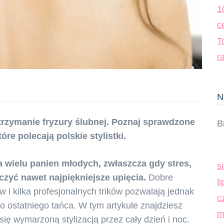
1
c
T
r
N
trzymanie fryzury ślubnej. Poznaj sprawdzone
B
tóre polecają polskie stylistki.
a wielu panien młodych, zwłaszcza gdy stres,
s
zyć nawet najpiękniejsze upięcia.
Dobre
l
 i kilka profesjonalnych trików pozwalają jednak
c
 ostatniego tańca. W tym artykule znajdziesz
m
się wymarzoną stylizacją przez cały dzień i noc.