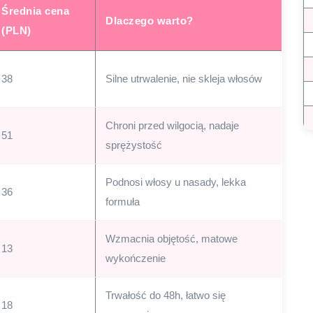
Średnia cena
Dlaczego warto?
(PLN)
38
Silne utrwalenie, nie skleja włosów
Chroni przed wilgocią, nadaje
51
sprężystość
Podnosi włosy u nasady, lekka
36
formuła
Wzmacnia objętość, matowe
13
wykończenie
Trwałość do 48h, łatwo się
18