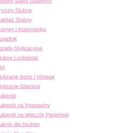
asony Sukni Ślubnych
ryzury Ślubne
akijaż Ślubny
otywy i Kolorystyka
oradnik
orady Stylizacyjne
lubne Lookbooki
tyl
tylizacje Boho i Vintage
tylizacje Glamour
ukienki
ukienki na Poprawiny
ukienki na Wieczór Panieński
uknie dla Druhen