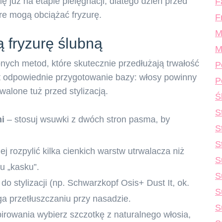
już na etapie pielęgnacji, dlatego dzień przed
F
óre mogą obciążać fryzurę.
F
M
ą fryzurę ślubną
M
zonych metod, które skutecznie przedłużają trwałość
P
t odpowiednie przygotowanie bazy: włosy powinny
P
walone tuż przed stylizacją.
Ś
S
i
– stosuj wsuwki z dwóch stron pasma, by
S
S
ej rozpylić kilka cienkich warstw utrwalacza niż
S
u „kasku”.
S
do stylizacji (np. Schwarzkopf Osis+ Dust It, ok.
S
a przetłuszczaniu przy nasadzie.
S
irowania wybierz szczotkę z naturalnego włosia,