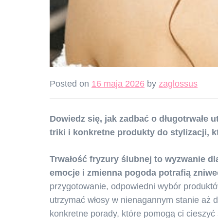
Posted on
16 maja 2026
by
zaglossus
Dowiedz się, jak zadbać o długotrwałe u
triki i konkretne produkty do stylizacji, k
Trwałość fryzury ślubnej to wyzwanie dl
emocje i zmienna pogoda potrafią zniwec
przygotowanie, odpowiedni wybór produktów
utrzymać włosy w nienagannym stanie aż do
konkretne porady, które pomogą ci cieszyć 