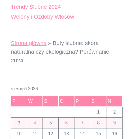
Trendy Ślubne 2024
Welony i Ozdoby Włosów
Strona główna
»
Buty ślubne: skóra
naturalna czy ekologiczna? Porównanie
2024
sierpień 2026
P
W
Ś
C
P
S
N
1
2
3
4
5
6
7
8
9
10
11
12
13
14
15
16