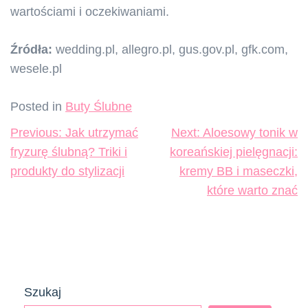
wartościami i oczekiwaniami.
Źródła:
wedding.pl, allegro.pl, gus.gov.pl, gfk.com,
wesele.pl
Posted in
Buty Ślubne
Nawigacja
Previous:
Jak utrzymać
Next:
Aloesowy tonik w
wpisu
fryzurę ślubną? Triki i
koreańskiej pielęgnacji:
produkty do stylizacji
kremy BB i maseczki,
które warto znać
Szukaj