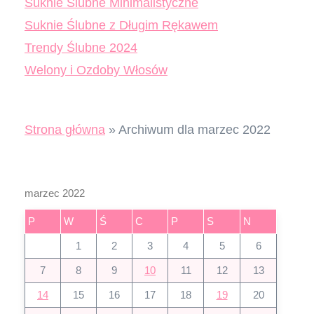
Suknie Ślubne Minimalistyczne
Suknie Ślubne z Długim Rękawem
Trendy Ślubne 2024
Welony i Ozdoby Włosów
Strona główna
»
Archiwum dla marzec 2022
marzec 2022
P
W
Ś
C
P
S
N
1
2
3
4
5
6
7
8
9
10
11
12
13
14
15
16
17
18
19
20