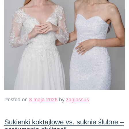
Posted on
8 maja 2026
by
zaglossus
Sukienki koktajlowe vs. suknie ślubne –