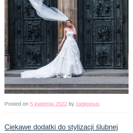
Posted on
5 kwietnia 2022
by
zaglossus
Ciekawe dodatki do stylizacji ślubnej