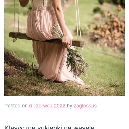
Posted on
6 czerwca 2022
by
zaglossus
Klasyczne sukienki na wesele.