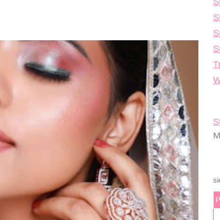
S
S
S
S
T
W
S
M
si