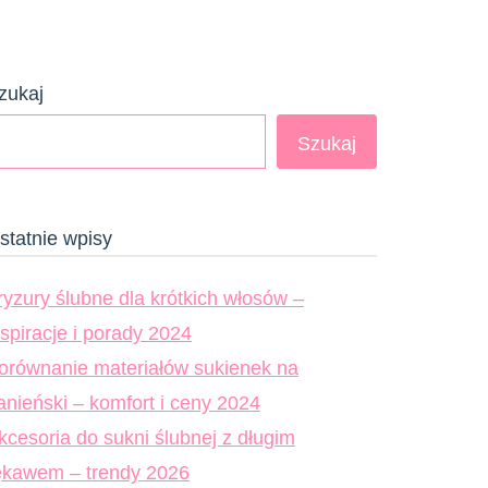
zukaj
Szukaj
statnie wpisy
ryzury ślubne dla krótkich włosów –
nspiracje i porady 2024
orównanie materiałów sukienek na
anieński – komfort i ceny 2024
kcesoria do sukni ślubnej z długim
ękawem – trendy 2026