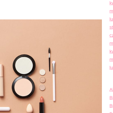
k
m
l
s
c
m
k
m
l
A
B
B