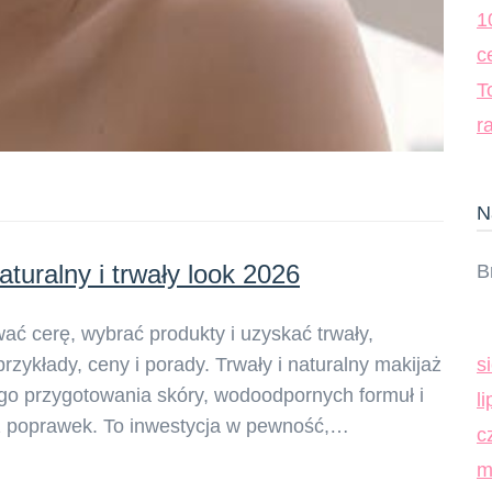
1
c
T
r
N
aturalny i trwały look 2026
B
wać cerę, wybrać produkty i uzyskać trwały,
s
rzykłady, ceny i porady. Trwały i naturalny makijaż
o przygotowania skóry, wodoodpornych formuł i
l
bez poprawek. To inwestycja w pewność,…
c
m