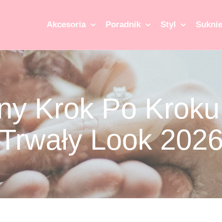
Akcesoria
Poradnik
Styl
Suknie
ny Krok Po Kroku
 Trwały Look 202