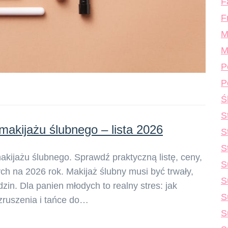
F
F
M
M
P
P
Ś
S
akijażu ślubnego – lista 2026
S
S
ijażu ślubnego. Sprawdź praktyczną listę, ceny,
S
ch na 2026 rok. Makijaż ślubny musi być trwały,
S
dzin. Dla panien młodych to realny stres: jak
S
wzruszenia i tańce do…
S