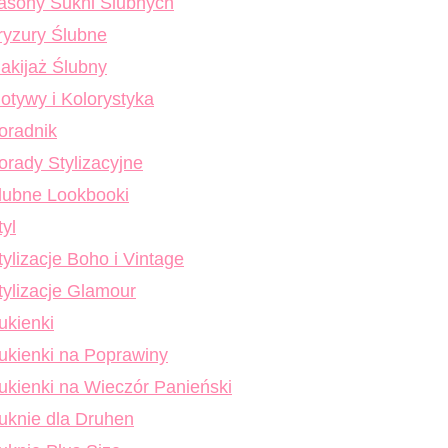
asony Sukni Ślubnych
ryzury Ślubne
akijaż Ślubny
otywy i Kolorystyka
oradnik
orady Stylizacyjne
lubne Lookbooki
tyl
tylizacje Boho i Vintage
tylizacje Glamour
ukienki
ukienki na Poprawiny
ukienki na Wieczór Panieński
uknie dla Druhen