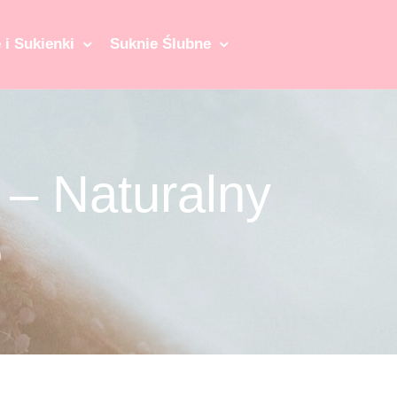
 i Sukienki
Suknie Ślubne
 – Naturalny
6