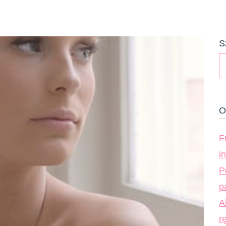
S
O
F
i
P
p
A
r