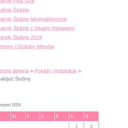
uknie Plus Size
uknie Ślubne
uknie Ślubne Minimalistyczne
uknie Ślubne z Długim Rękawem
rendy Ślubne 2024
elony i Ozdoby Włosów
trona główna
»
Porady i Inspiracje
»
akijaż Ślubny
erpień 2026
P
W
Ś
C
P
S
N
1
2