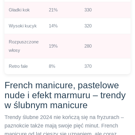
Gładki kok
21%
330
Wysoki kucyk
14%
320
Rozpuszczone
19%
280
włosy
Retro fale
8%
370
French manicure, pastelowe
nude i efekt marmuru – trendy
w ślubnym manicure
Trendy ślubne 2024 nie kończą się na fryzurach –
paznokcie także mają swoje pięć minut. French
manicure od lat cieszy się uznaniem, ale coraz