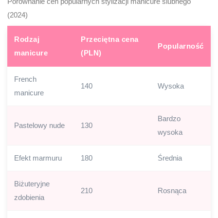
Porównanie cen popularnych stylizacji manicure ślubnego
(2024)
Rodzaj
Przeciętna cena
Popularność
manicure
(PLN)
French
140
Wysoka
manicure
Bardzo
Pastelowy nude
130
wysoka
Efekt marmuru
180
Średnia
Biżuteryjne
210
Rosnąca
zdobienia