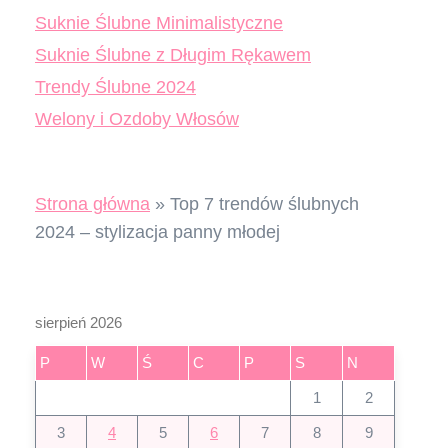
Suknie Ślubne Minimalistyczne
Suknie Ślubne z Długim Rękawem
Trendy Ślubne 2024
Welony i Ozdoby Włosów
Strona główna
»
Top 7 trendów ślubnych
2024 – stylizacja panny młodej
sierpień 2026
P
W
Ś
C
P
S
N
1
2
3
4
5
6
7
8
9