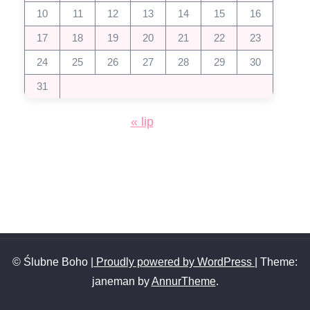
10
11
12
13
14
15
16
17
18
19
20
21
22
23
24
25
26
27
28
29
30
31
« lip
© Ślubne Boho
| Proudly powered by WordPress
|
Theme:
janeman by
AnnurTheme
.