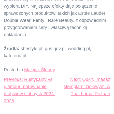
wybiera DIY. Najlepsze efekty daje połączenie
sprawdzonych produktów, takich jak Estée Lauder
Double Wear, Fenty i Rare Beauty, z odpowiednim
przygotowaniem cery i właściwą techniką
nakładania.
Źródła:
shestyle.pl, gus.gov.pl, wedding.pl,
kafeteria.pl
Posted in
Makijaż Ślubny
Nawigacja
Previous:
Rustykalny vs
Next:
Odkryj masaż
wpisu
glamour: porównanie
stemplami ziołowymi w
motywów ślubnych 2024-
Thai Lamai Poznań
2026