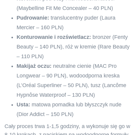
(Maybelline Fit Me Concealer – 40 PLN)
Pudrowanie:
translucentny puder (Laura
Mercier – 160 PLN)
Konturowanie i rozświetlacz:
bronzer (Fenty
Beauty – 140 PLN), róż w kremie (Rare Beauty
– 110 PLN)
Makijaż oczu:
neutralne cienie (MAC Pro
Longwear – 90 PLN), wodoodporna kreska
(L’Oréal Superliner – 50 PLN), tusz (Lancôme
Hypnôse Waterproof – 130 PLN)
Usta:
matowa pomadka lub błyszczyk nude
(Dior Addict – 150 PLN)
Cały proces trwa 1-1,5 godziny, a wykonuje się go w
8-10 krokach, z naciskiem na wodoodporne formuły