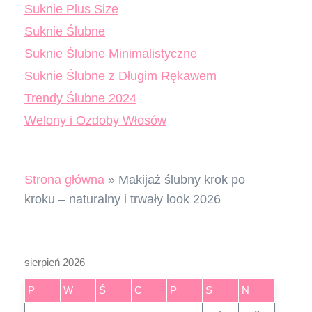
Suknie Plus Size
Suknie Ślubne
Suknie Ślubne Minimalistyczne
Suknie Ślubne z Długim Rękawem
Trendy Ślubne 2024
Welony i Ozdoby Włosów
Strona główna
»
Makijaż ślubny krok po
kroku – naturalny i trwały look 2026
sierpień 2026
P
W
Ś
C
P
S
N