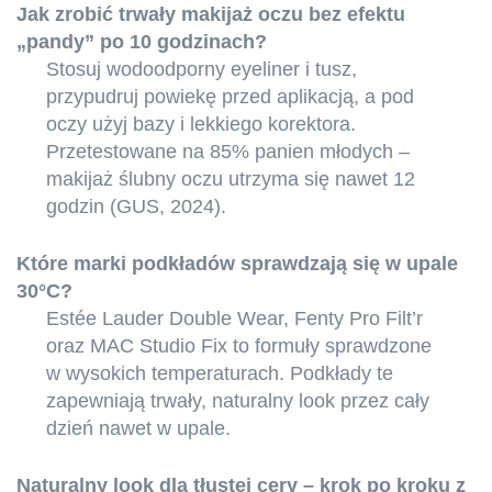
Jak zrobić trwały makijaż oczu bez efektu
„pandy” po 10 godzinach?
Stosuj wodoodporny eyeliner i tusz,
przypudruj powiekę przed aplikacją, a pod
oczy użyj bazy i lekkiego korektora.
Przetestowane na 85% panien młodych –
makijaż ślubny oczu utrzyma się nawet 12
godzin (GUS, 2024).
Które marki podkładów sprawdzają się w upale
30°C?
Estée Lauder Double Wear, Fenty Pro Filt’r
oraz MAC Studio Fix to formuły sprawdzone
w wysokich temperaturach. Podkłady te
zapewniają trwały, naturalny look przez cały
dzień nawet w upale.
Naturalny look dla tłustej cery – krok po kroku z