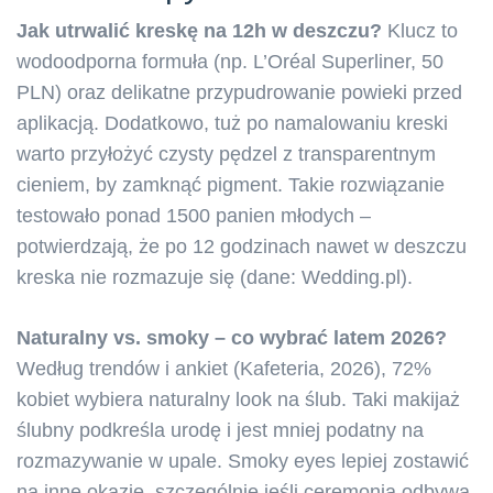
Jak utrwalić kreskę na 12h w deszczu?
Klucz to
wodoodporna formuła (np. L’Oréal Superliner, 50
PLN) oraz delikatne przypudrowanie powieki przed
aplikacją. Dodatkowo, tuż po namalowaniu kreski
warto przyłożyć czysty pędzel z transparentnym
cieniem, by zamknąć pigment. Takie rozwiązanie
testowało ponad 1500 panien młodych –
potwierdzają, że po 12 godzinach nawet w deszczu
kreska nie rozmazuje się (dane: Wedding.pl).
Naturalny vs. smoky – co wybrać latem 2026?
Według trendów i ankiet (Kafeteria, 2026), 72%
kobiet wybiera naturalny look na ślub. Taki makijaż
ślubny podkreśla urodę i jest mniej podatny na
rozmazywanie w upale. Smoky eyes lepiej zostawić
na inne okazje, szczególnie jeśli ceremonia odbywa