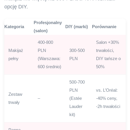
opcję DIY.
Profesjonalny
Kategoria
DIY (marki)
Porównanie
(salon)
400-800
Salon +30%
Makijaż
PLN
300-500
trwałości,
pełny
(Warszawa:
PLN
DIY tańsze o
600 średnio)
50%
500-700
PLN
vs. L’Oréal:
Zestaw
–
(Estée
-40% ceny,
trwały
Lauder
-2h trwałości
kit)
Panna