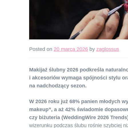
Posted on
20 marca 2026
by
zaglossus
Makijaż ślubny 2026 podkreśla naturaln
i akcesoriów wymaga spójności stylu or
na nadchodzący sezon.
W 2026 roku już 68% panien młodych wy
makeup”, a aż 42% świadomie dopasowuje
czy biżuteria (WeddingWire 2026 Trends)
wizerunku podczas ślubu rośnie szybciej n