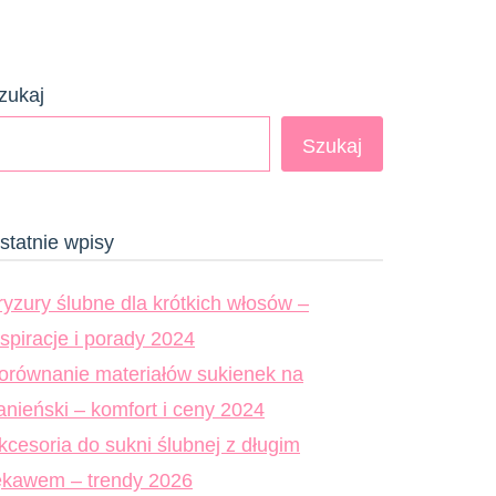
zukaj
Szukaj
statnie wpisy
ryzury ślubne dla krótkich włosów –
nspiracje i porady 2024
orównanie materiałów sukienek na
anieński – komfort i ceny 2024
kcesoria do sukni ślubnej z długim
ękawem – trendy 2026