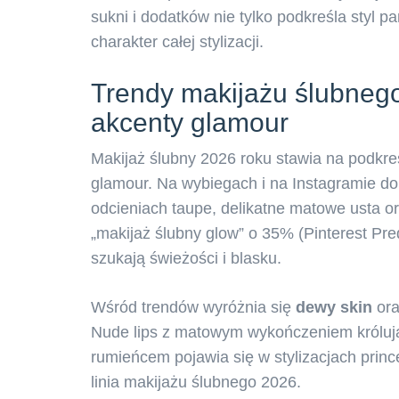
sukni i dodatków nie tylko podkreśla styl p
charakter całej stylizacji.
Trendy makijażu ślubnego
akcenty glamour
Makijaż ślubny 2026 roku stawia na podkre
glamour. Na wybiegach i na Instagramie do
odcieniach taupe, delikatne matowe usta o
„makijaż ślubny glow” o 35% (Pinterest Pre
szukają świeżości i blasku.
Wśród trendów wyróżnia się
dewy skin
ora
Nude lips z matowym wykończeniem królują 
rumieńcem pojawia się w stylizacjach prin
linia makijażu ślubnego 2026.