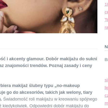
1
c
T
r
N
ość i akcenty glamour. Dobór makijażu do sukni
B
az znajomości trendów. Poznaj zasady i ceny
s
biera makijaż ślubny typu „no-makeup
l
 go do akcesoriów, takich jak welony, tiary
c
.
Świadomość roli makijażu w kreowaniu spójnego
m
iż kiedykolwiek. Odpowiedni dobór makijażu do