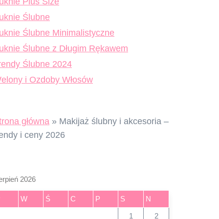
uknie Plus Size
uknie Ślubne
uknie Ślubne Minimalistyczne
uknie Ślubne z Długim Rękawem
rendy Ślubne 2024
elony i Ozdoby Włosów
trona główna
»
Makijaż ślubny i akcesoria –
rendy i ceny 2026
erpień 2026
P
W
Ś
C
P
S
N
1
2