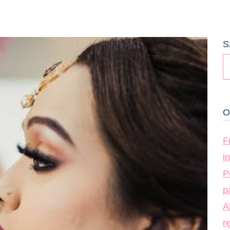
S
O
F
i
P
p
A
r