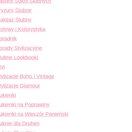
asony Sukni Ślubnych
ryzury Ślubne
akijaż Ślubny
otywy i Kolorystyka
oradnik
orady Stylizacyjne
lubne Lookbooki
tyl
tylizacje Boho i Vintage
tylizacje Glamour
ukienki
ukienki na Poprawiny
ukienki na Wieczór Panieński
uknie dla Druhen