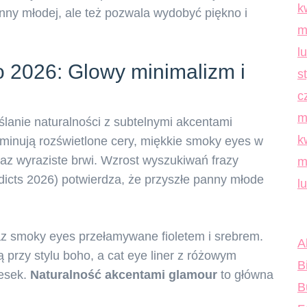
k
anny młodej, ale też pozwala wydobyć piękno i
m
l
 2026: Glowy minimalizm i
s
c
m
ślanie naturalności z subtelnymi akcentami
k
minują rozświetlone cery, miękkie smoky eyes w
raz wyraziste brwi. Wzrost wyszukiwań frazy
m
dicts 2026) potwierdza, że przyszłe panny młode
l
z smoky eyes przełamywane fioletem i srebrem.
A
przy stylu boho, a cat eye liner z różowym
B
cesek.
Naturalność akcentami glamour
to główna
B