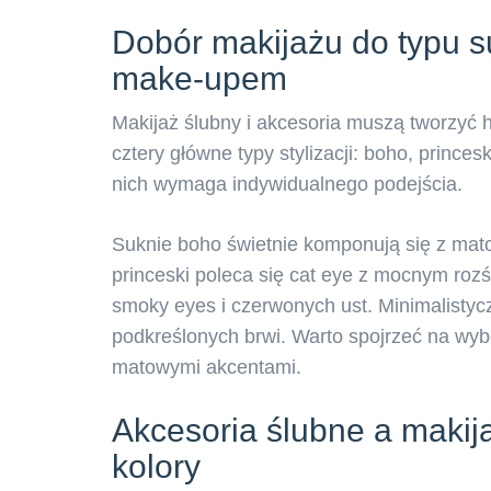
Dobór makijażu do typu su
make-upem
Makijaż ślubny i akcesoria muszą tworzyć h
cztery główne typy stylizacji: boho, prince
nich wymaga indywidualnego podejścia.
Suknie boho świetnie komponują się z mat
princeski poleca się cat eye z mocnym rozś
smoky eyes i czerwonych ust. Minimalistyc
podkreślonych brwi. Warto spojrzeć na wybo
matowymi akcentami.
Akcesoria ślubne a makij
kolory