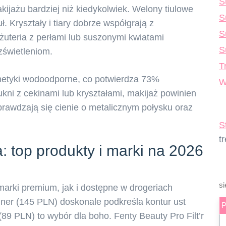
S
ijażu bardziej niż kiedykolwiek. Welony tiulowe
S
. Kryształy i tiary dobrze współgrają z
S
żuteria z perłami lub suszonymi kwiatami
S
zświetleniom.
T
metyki wodoodporne, co potwierdza 73%
W
kni z cekinami lub kryształami, makijaż powinien
prawdzają się cienie o metalicznym połysku oraz
S
t
a: top produkty i marki na 2026
si
arki premium, jak i dostępne w drogeriach
Liner (145 PLN) doskonale podkreśla kontur ust
(89 PLN) to wybór dla boho. Fenty Beauty Pro Filt’r