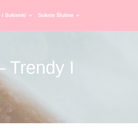
 i Sukienki
Suknie Ślubne
– Trendy I