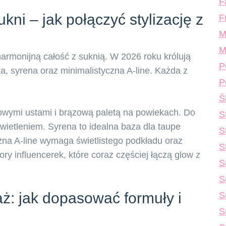
F
kni – jak połączyć stylizację z
F
M
M
armonijną całość z suknią. W 2026 roku królują
P
ska, syrena oraz minimalistyczna A-line. Każda z
P
Ś
owymi ustami i brązową paletą na powiekach. Do
S
wietleniem. Syrena to idealna baza dla taupe
S
zna A-line wymaga świetlistego podkładu oraz
S
ry influencerek, które coraz częściej łączą glow z
S
S
aż: jak dopasować formuły i
S
S