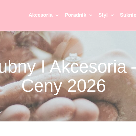
Akcesoria
Poradnik
Styl
Suknie
ubny I Akcesoria 
Ceny 2026