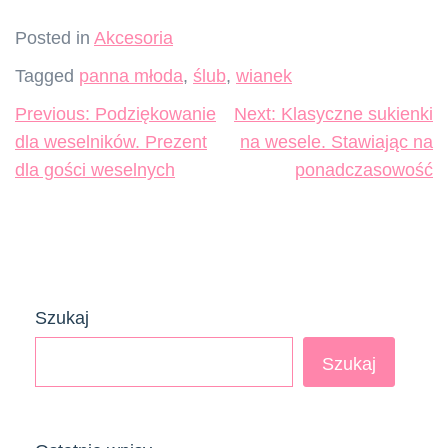
Posted in
Akcesoria
Tagged
panna młoda
,
ślub
,
wianek
Nawigacja
Previous:
Podziękowanie
Next:
Klasyczne sukienki
wpisu
dla weselników. Prezent
na wesele. Stawiając na
dla gości weselnych
ponadczasowość
Szukaj
Szukaj