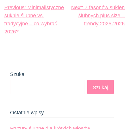
Nawigacja
Previous:
Minimalistyczne
Next:
7 fasonów sukien
wpisu
suknie ślubne vs.
ślubnych plus size –
tradycyjne – co wybrać
trendy 2025-2026
2026?
Szukaj
Szukaj
Ostatnie wpisy
Fryzury ślubne dla krótkich włosów –