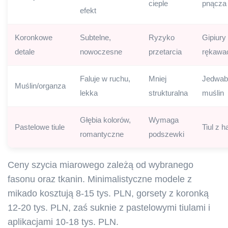
cieple
pnącza
efekt
Koronkowe
Subtelne,
Ryzyko
Gipiury
detale
nowoczesne
przetarcia
rękawa
Faluje w ruchu,
Mniej
Jedwab
Muślin/organza
lekka
strukturalna
muślin
Głębia kolorów,
Wymaga
Pastelowe tiule
Tiul z h
romantyczne
podszewki
Ceny szycia miarowego zależą od wybranego
fasonu oraz tkanin. Minimalistyczne modele z
mikado kosztują 8-15 tys. PLN, gorsety z koronką
12-20 tys. PLN, zaś suknie z pastelowymi tiulami i
aplikacjami 10-18 tys. PLN.