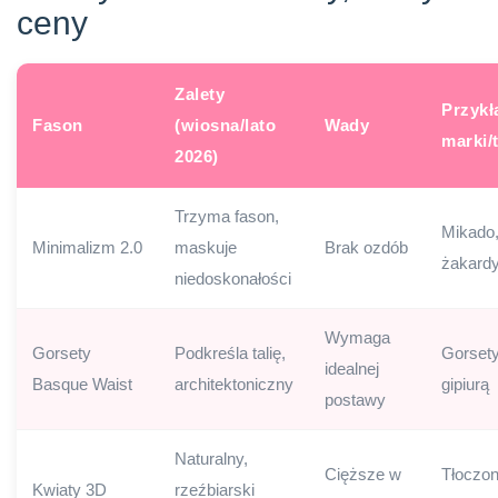
ceny
Zalety
Przyk
Fason
(wiosna/lato
Wady
marki/
2026)
Trzyma fason,
Mikado
Minimalizm 2.0
maskuje
Brak ozdób
żakardy
niedoskonałości
Wymaga
Gorsety
Podkreśla talię,
Gorsety
idealnej
Basque Waist
architektoniczny
gipiurą
postawy
Naturalny,
Cięższe w
Tłoczo
Kwiaty 3D
rzeźbiarski