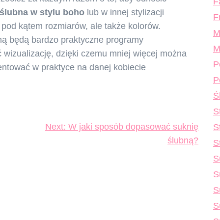
F
 ślubna w stylu boh
o
lub w innej stylizacji
F
pod kątem rozmiarów, ale także kolorów.
M
jną będą bardzo praktyczne programy
M
 wizualizację, dzięki czemu mniej więcej można
P
zentować w praktyce na danej kobiecie
P
Ś
S
Next:
W jaki sposób dopasować suknię
S
ślubną?
S
S
S
S
S