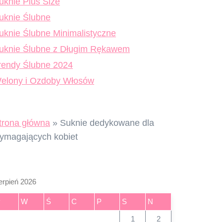
uknie Plus Size
uknie Ślubne
uknie Ślubne Minimalistyczne
uknie Ślubne z Długim Rękawem
rendy Ślubne 2024
elony i Ozdoby Włosów
trona główna
»
Suknie dedykowane dla
ymagających kobiet
erpień 2026
P
W
Ś
C
P
S
N
1
2