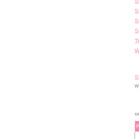
S
S
S
S
T
W
S
w
si