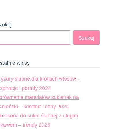
zukaj
Szukaj
statnie wpisy
ryzury ślubne dla krótkich włosów –
nspiracje i porady 2024
orównanie materiałów sukienek na
anieński – komfort i ceny 2024
kcesoria do sukni ślubnej z długim
ękawem – trendy 2026