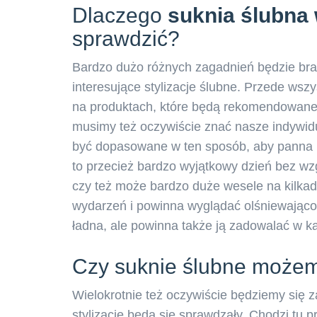
Dlaczego
suknia ślubna 
sprawdzić?
Bardzo dużo różnych zagadnień będzie bra
interesujące stylizacje ślubne. Przede ws
na produktach, które będą rekomendowane 
musimy też oczywiście znać nasze indywid
być dopasowane w ten sposób, aby panna m
to przecież bardzo wyjątkowy dzień bez wzg
czy też może bardzo duże wesele na kilka
wydarzeń i powinna wyglądać olśniewająco
ładna, ale powinna także ją zadowalać w 
Czy suknie ślubne możem
Wielokrotnie też oczywiście będziemy się za
stylizacje będą się sprawdzały. Chodzi tu 