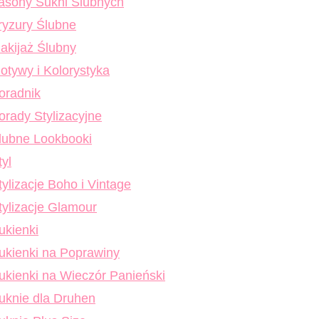
asony Sukni Ślubnych
ryzury Ślubne
akijaż Ślubny
otywy i Kolorystyka
oradnik
orady Stylizacyjne
lubne Lookbooki
tyl
tylizacje Boho i Vintage
tylizacje Glamour
ukienki
ukienki na Poprawiny
ukienki na Wieczór Panieński
uknie dla Druhen