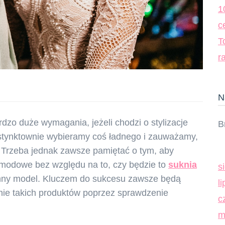
1
c
T
r
N
dzo duże wymagania, jeżeli chodzi o stylizacje
B
nstynktownie wybieramy coś ładnego i zauważamy,
 Trzeba jednak zawsze pamiętać o tym, aby
 modowe bez względu na to, czy będzie to
sukn
ia
s
 inny model. Kluczem do sukcesu zawsze będą
l
anie takich produktów poprzez sprawdzenie
c
m