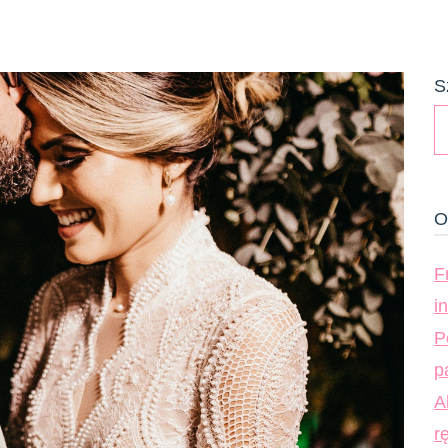
S
O
F
i
P
p
A
r