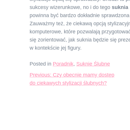
sukcesy wizerunkowe, no i do tego
su
knia
powinna być bardzo dokładnie sprawdzona 
Zauważmy też, że ciekawą opcją stylizacy
komputerowe, które pozwalają przygotować
się zorientować, jak suknia będzie się pre
w kontekście jej figury.
Posted in
Poradnik
,
Suknie Ślubne
Nawigacja
Previous:
Czy obecnie mamy dostęp
wpisu
do ciekawych stylizacji ślubnych?