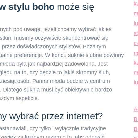
k
w stylu boho
może się
m
l
nych pod uwagę, jeżeli chcemy wybrać jakieś
s
zystkim musimy oczywiście skoncentrować się
c
przez doświadczonych stylistów. Poza tym
m
ualne preferencje. W końcu suknie ślubne powinny
k
łoda była jak najbardziej zadowolona. Jest
lędu na to, czy będzie to jakiś skromny ślub,
m
dziesiąt osób. Panna młoda będzie w centrum
l
. Dlatego suknia musi być obiektywnie bardzo
każdym aspekcie.
A
y wybrać przez internet?
B
stanawiali, czy tylko i wyłącznie tradycyjne
B
przecież za każdym razem o to, aby odnosić