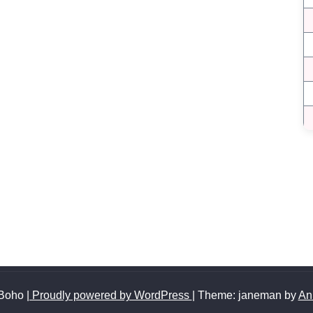
 Boho
| Proudly powered by WordPress
|
Theme: janeman by
An