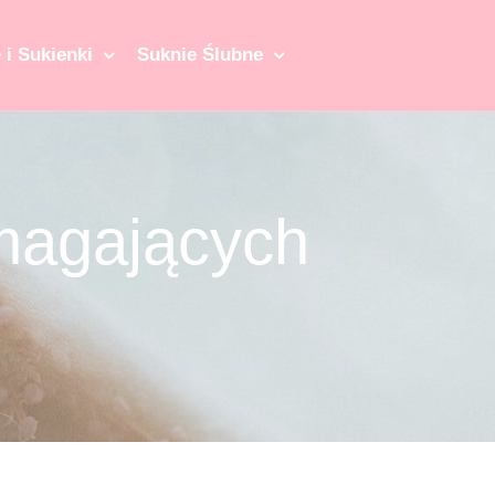
 i Sukienki
Suknie Ślubne
magających