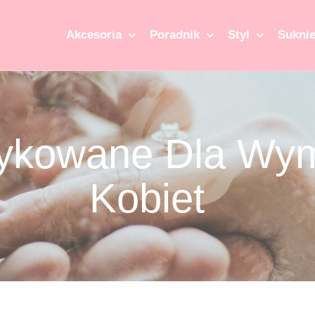
Akcesoria
Poradnik
Styl
Suknie
ykowane Dla Wy
Kobiet