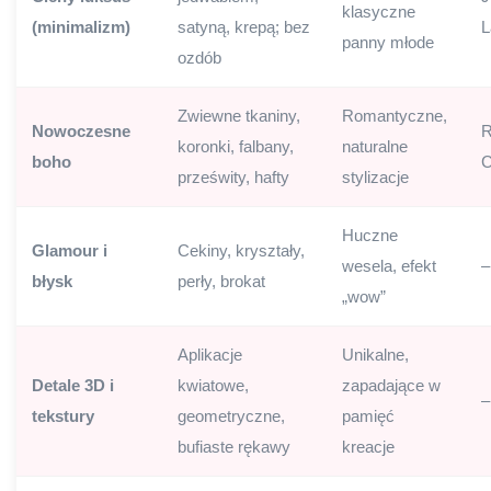
klasyczne
(minimalizm)
satyną, krepą; bez
L
panny młode
ozdób
Zwiewne tkaniny,
Romantyczne,
Nowoczesne
R
koronki, falbany,
naturalne
boho
C
prześwity, hafty
stylizacje
Huczne
Glamour i
Cekiny, kryształy,
wesela, efekt
–
błysk
perły, brokat
„wow”
Aplikacje
Unikalne,
Detale 3D i
kwiatowe,
zapadające w
–
tekstury
geometryczne,
pamięć
bufiaste rękawy
kreacje