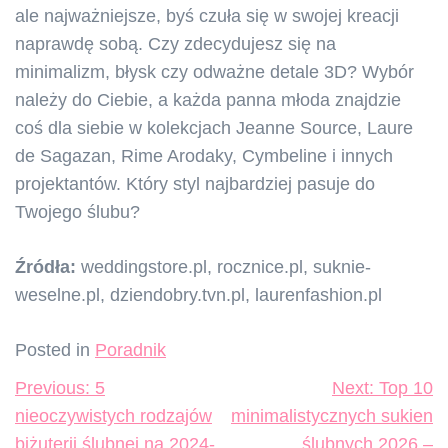
ale najważniejsze, byś czuła się w swojej kreacji
naprawdę sobą. Czy zdecydujesz się na
minimalizm, błysk czy odważne detale 3D? Wybór
należy do Ciebie, a każda panna młoda znajdzie
coś dla siebie w kolekcjach Jeanne Source, Laure
de Sagazan, Rime Arodaky, Cymbeline i innych
projektantów. Który styl najbardziej pasuje do
Twojego ślubu?
Źródła:
weddingstore.pl, rocznice.pl, suknie-
weselne.pl, dziendobry.tvn.pl, laurenfashion.pl
Posted in
Poradnik
Nawigacja
Previous:
5
Next:
Top 10
wpisu
nieoczywistych rodzajów
minimalistycznych sukien
biżuterii ślubnej na 2024-
ślubnych 2026 –