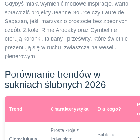
Gdybyś miała wymienić modowe inspiracje, warto
sprawdzić projekty Jeanne Source czy Laure de
Sagazan, jeśli marzysz o prostocie bez zbędnych
ozdób. Z kolei Rime Arodaky oraz Cymbeline
oferują koronki, falbany i prześwity, które świetnie
prezentują się w ruchu, zwłaszcza na weselu
plenerowym.
Porównanie trendów w
sukniach ślubnych 2026
P
Trend
Charakterystyka
Dla kogo?
m
Proste kroje z
Subtelne,
Cichy luksus
jedwabiem,
J