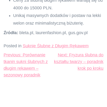
Ceny za ślubną długim rękawem wahają się od
4000 do 15000 PLN.
Unikaj masywnych dodatków i postaw na lekki
welon oraz minimalistyczną biżuterię.
Źródła:
bleta.pl, laurenfashion.pl, gus.gov.pl
Posted in
Suknie Ślubne z Długim Rękawem
Nawigacja
Previous:
Porównanie
Next:
Fryzura ślubna do
wpisu
tkanin sukni ślubnych z
kształtu twarzy – poradnik
długim rękawem –
krok po kroku
sezonowy poradnik