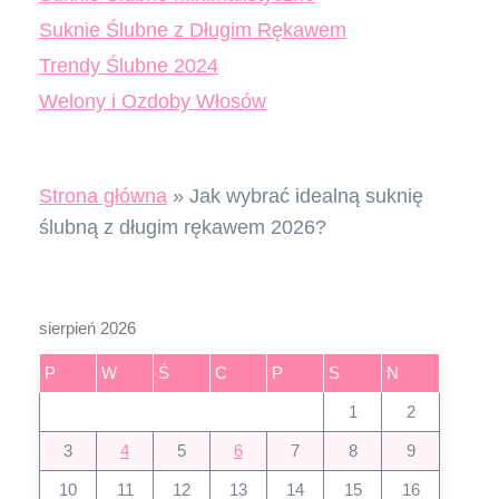
Suknie Ślubne z Długim Rękawem
Trendy Ślubne 2024
Welony i Ozdoby Włosów
Strona główna
»
Jak wybrać idealną suknię
ślubną z długim rękawem 2026?
sierpień 2026
P
W
Ś
C
P
S
N
1
2
3
4
5
6
7
8
9
10
11
12
13
14
15
16