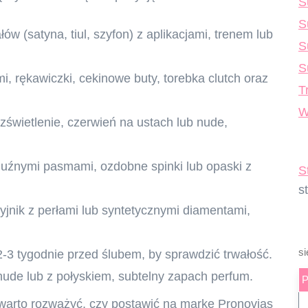
S
S
ów (satyna, tiul, szyfon) z aplikacjami, trenem lub
S
S
, rękawiczki, cekinowe buty, torebka clutch oraz
T
W
zświetlenie, czerwień na ustach lub nude,
z luźnymi pasmami, ozdobne spinki lub opaski z
S
s
szyjnik z perłami lub syntetycznymi diamentami,
si
-3 tygodnie przed ślubem, by sprawdzić trwałość.
nude lub z połyskiem, subtelny zapach perfum.
 warto rozważyć, czy postawić na markę Pronovias