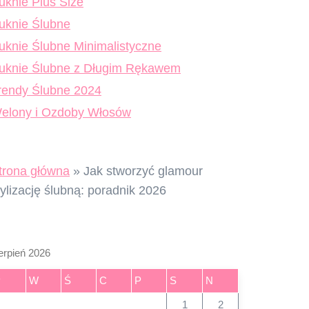
uknie Plus Size
uknie Ślubne
uknie Ślubne Minimalistyczne
uknie Ślubne z Długim Rękawem
rendy Ślubne 2024
elony i Ozdoby Włosów
trona główna
»
Jak stworzyć glamour
tylizację ślubną: poradnik 2026
erpień 2026
P
W
Ś
C
P
S
N
1
2