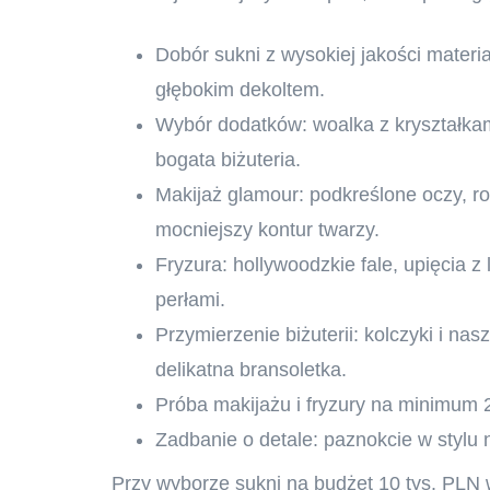
Dobór sukni z wysokiej jakości materiał
głębokim dekoltem.
Wybór dodatków: woalka z kryształkami
bogata biżuteria.
Makijaż glamour: podkreślone oczy, ro
mocniejszy kontur twarzy.
Fryzura: hollywoodzkie fale, upięcia 
perłami.
Przymierzenie biżuterii: kolczyki i na
delikatna bransoletka.
Próba makijażu i fryzury na minimum 2
Zadbanie o detale: paznokcie w stylu 
Przy wyborze sukni na budżet 10 tys. PLN