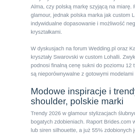
Alma, czy polską markę szyjącą na miarę. P
glamour, jednak polska marka jak custom L
indywidualne dopasowanie i możliwość negoc
kryształkami.
W dyskusjach na forum Wedding.pl oraz Kafe
kryształy Swarovski w custom Lohalli. Zwyk
podnosi finalną cenę sukni do poziomu 12 ty
są nieporównywalne z gotowymi modelami 
Modowe inspiracje i trendy
shoulder, polskie marki
Trendy 2026 w glamour stylizacjach ślubny
bogatych zdobieniach. Raport Brides.com w
lub siren silhouette, a już 55% zdobionych j