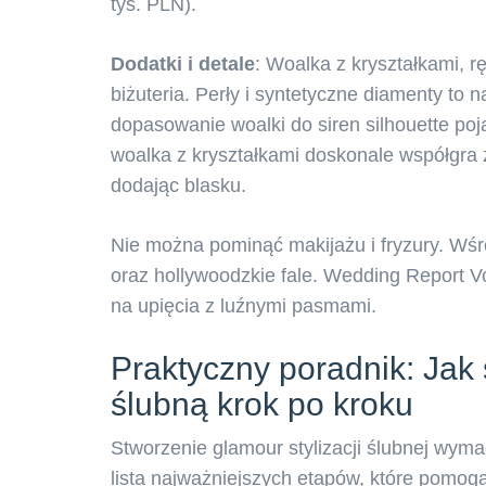
tys. PLN).
Dodatki i detale
: Woalka z kryształkami, r
biżuteria. Perły i syntetyczne diamenty to 
dopasowanie woalki do siren silhouette po
woalka z kryształkami doskonale współgra 
dodając blasku.
Nie można pominąć makijażu i fryzury. Wś
oraz hollywoodzkie fale. Wedding Report 
na upięcia z luźnymi pasmami.
Praktyczny poradnik: Jak 
ślubną krok po kroku
Stworzenie glamour stylizacji ślubnej wym
lista najważniejszych etapów, które pomog