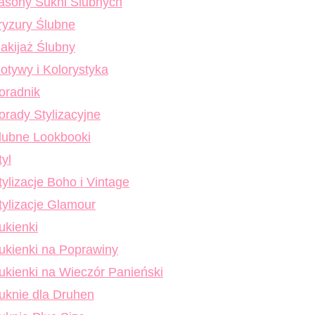
asony Sukni Ślubnych
ryzury Ślubne
akijaż Ślubny
otywy i Kolorystyka
oradnik
orady Stylizacyjne
lubne Lookbooki
tyl
tylizacje Boho i Vintage
tylizacje Glamour
ukienki
ukienki na Poprawiny
ukienki na Wieczór Panieński
uknie dla Druhen