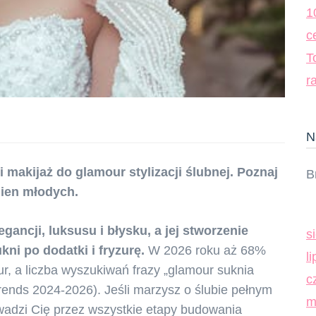
1
c
T
r
N
i makijaż do glamour stylizacji ślubnej. Poznaj
B
nien młodych.
gancji, luksusu i błysku, a jej stworzenie
s
i po dodatki i fryzurę.
W 2026 roku aż 68%
l
r, a liczba wyszukiwań frazy „glamour suknia
c
ends 2024-2026). Jeśli marzysz o ślubie pełnym
m
owadzi Cię przez wszystkie etapy budowania