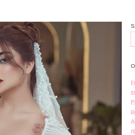
S
O
F
i
P
p
A
r