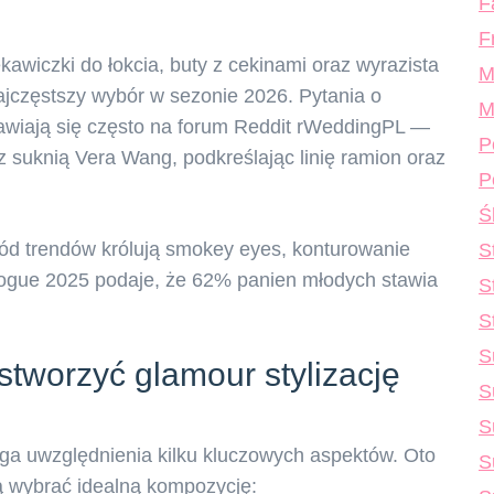
F
F
ękawiczki do łokcia, buty z cekinami oraz wyrazista
M
najczęstszy wybór w sezonie 2026. Pytania o
M
jawiają się często na forum Reddit rWeddingPL —
P
z suknią Vera Wang, podkreślając linię ramion oraz
P
Ś
ród trendów królują smokey eyes, konturowanie
S
Vogue 2025 podaje, że 62% panien młodych stawia
S
S
S
stworzyć glamour stylizację
S
S
aga uwzględnienia kilku kluczowych aspektów. Oto
S
ą wybrać idealną kompozycję: