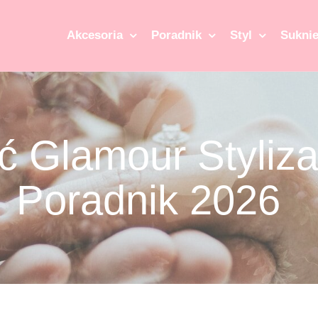
Akcesoria
Poradnik
Styl
Suknie
ć Glamour Styliza
Poradnik 2026