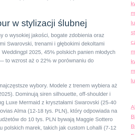
k
m
 w stylizacji ślubnej
l
s
y o wysokiej jakości, bogate zdobienia oraz
c
kami Swarovski, trenami i głębokimi dekoltami
m
g Weddingpl 2025, 45% polskich panien młodych
 — to wzrost aż o 22% w porównaniu do
k
m
l
to najczęstsze wybory. Modele z trenem wybiera aż
5). Dominują siren silhouette, off-shoulder i
ng Luxe Mermaid z kryształami Swarovski (25-40
A
novias Alma (12-18 tys. PLN), który odpowiada na
B
budżetów do 10 tys. PLN bywają Maggie Sottero
B
u polskich marek, takich jak custom Lohalli (7-12