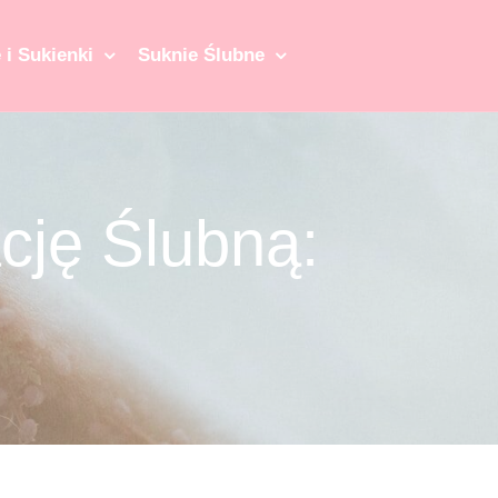
 i Sukienki
Suknie Ślubne
cję Ślubną: