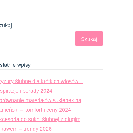
zukaj
Szukaj
statnie wpisy
ryzury ślubne dla krótkich włosów –
nspiracje i porady 2024
orównanie materiałów sukienek na
anieński – komfort i ceny 2024
kcesoria do sukni ślubnej z długim
ękawem – trendy 2026