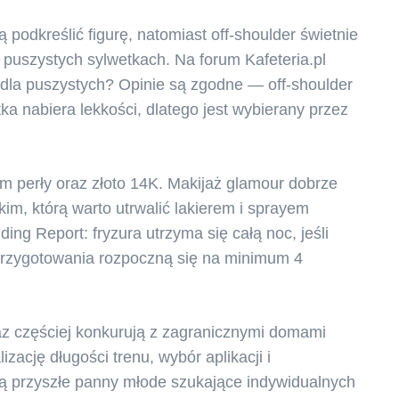
ą podkreślić figurę, natomiast off-shoulder świetnie
i puszystych sylwetkach. Na forum Kafeteria.pl
n dla puszystych? Opinie są zgodne — off-shoulder
ka nabiera lekkości, dlatego jest wybierany przez
im perły oraz złoto 14K. Makijaż glamour dobrze
kim, którą warto utrwalić lakierem i sprayem
g Report: fryzura utrzyma się całą noc, jeśli
 przygotowania rozpoczną się na minimum 4
oraz częściej konkurują z zagranicznymi domami
ację długości trenu, wybór aplikacji i
ją przyszłe panny młode szukające indywidualnych