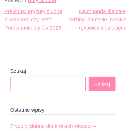
Posted in
Buty Ślubne
Nawigacja
Previous:
Fryzury ślubne
Next:
Moda dla całej
wpisu
z welonem czy bez?
rodziny: damskie, męskie
Porównanie stylów 2026
i rękawiczki dziecięce
Szukaj
Szukaj
Ostatnie wpisy
Fryzury ślubne dla krótkich włosów –