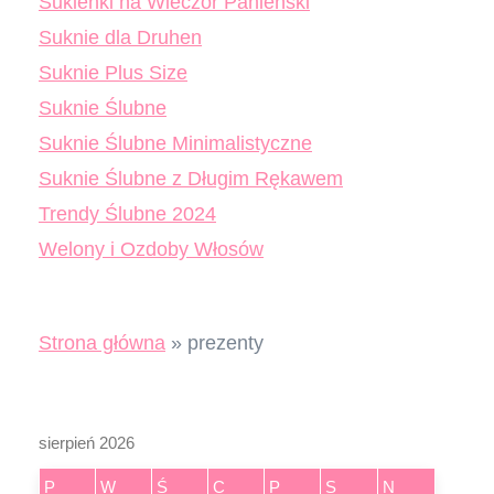
Sukienki na Wieczór Panieński
Suknie dla Druhen
Suknie Plus Size
Suknie Ślubne
Suknie Ślubne Minimalistyczne
Suknie Ślubne z Długim Rękawem
Trendy Ślubne 2024
Welony i Ozdoby Włosów
Strona główna
»
prezenty
sierpień 2026
P
W
Ś
C
P
S
N